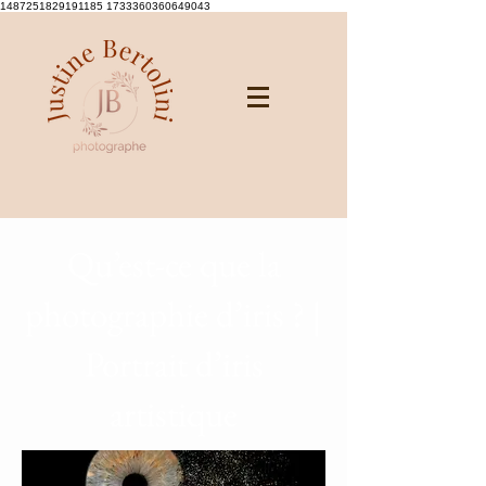
1487251829191185 1733360360649043
Qu’est-ce que la
photographie d’iris ? |
Portrait d’iris
artistique