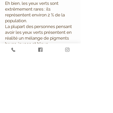
Eh bien, les yeux verts sont
extrêmement rares : ils
représentent environ 2 % de la
population.
La plupart des personnes pensant
avoir les yeux verts présentent en
réalité un mélange de pigments
bruns, jaunes et bleus.
Alors ? Prêt pour faire la
connaissance de vos
pigments?
C'est par ici pour
réserver
L'ART DE LA PHOTO D'IRIS