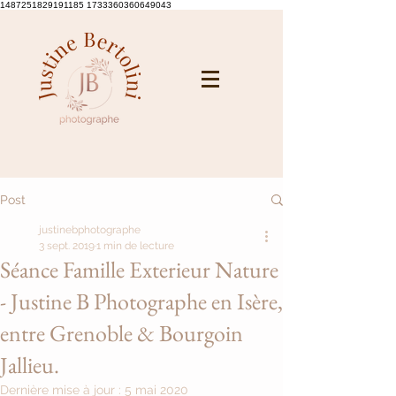
1487251829191185 1733360360649043
Post
justinebphotographe
3 sept. 2019
1 min de lecture
Séance Famille Exterieur Nature
- Justine B Photographe en Isère,
entre Grenoble & Bourgoin
Jallieu.
Dernière mise à jour :
5 mai 2020